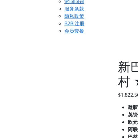
常问问题
服务条款
隐私政策
B2B 注册
会员套餐
新
村
$
1,822.5
凝胶
英镑
欧元
阿联
巴林