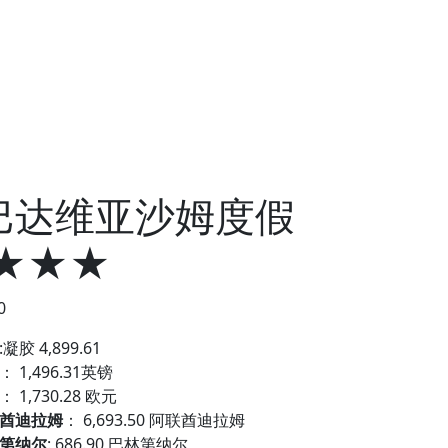
巴达维亚沙姆度假
 ★★★
0
:
凝胶 4,899.61
：
1,496.31英镑
：
1,730.28 欧元
酋迪拉姆
：
6,693.50 阿联酋迪拉姆
第纳尔
:
686.90 巴林第纳尔