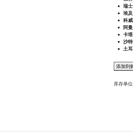
瑞士
埃及
科威
阿曼
卡塔
沙特
土耳
新
添加到
巴
达
库存单
维
亚
沙
姆
度
假
村